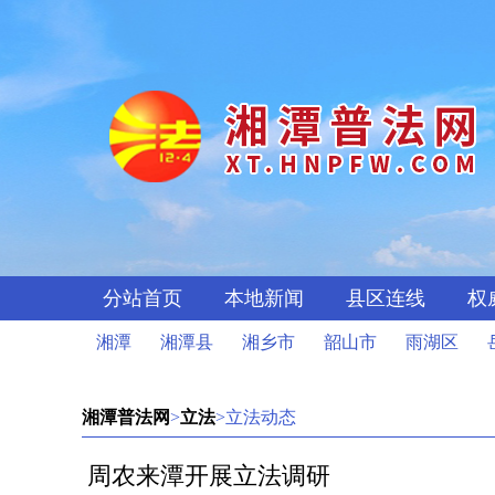
分站首页
本地新闻
县区连线
权
湘潭
湘潭县
湘乡市
韶山市
雨湖区
湘潭普法网
>
立法
>立法动态
周农来潭开展立法调研