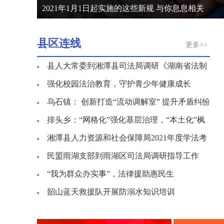
全省民主法治示范村(社区)创建工作推进会在长沙召
县区连线
更多>>
县人大常委到湘潭县司法局调研《湖南省法制
宣传教育条例》实施情况
强化校园法治教育，守护青少年健康成长
乌石镇： 创新打造“流动调解室” 提升矛盾纠纷
化解实效
排头乡：“网格化”强化基层治理，“本土化”枫
桥经验打造平安排头
湘潭县人力资源和社会保障局2021年度学法考
法通过率为100%
民盟雨湖支部到雨湖区司法局调研指导工作
“我为群众办实事”，法律援助惠民生
韶山蓝天救援队开展防溺水知识培训