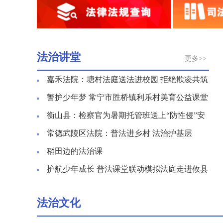
法治讲堂
更多>>
嘉禾法院：塘村法庭送法进校园 拒绝欺凌共筑
和谐校园
警护少年梦 常宁市胜桥镇利乐村美育公益课堂
再度开课
衡山县：检察官为暑期托管班送上“防性侵”安
全课
常德武陵区法院：普法进乡村 法治护基层
稻田边的法治课
护航少年成长 普法课堂联动模拟法庭走进攸县
法治文化