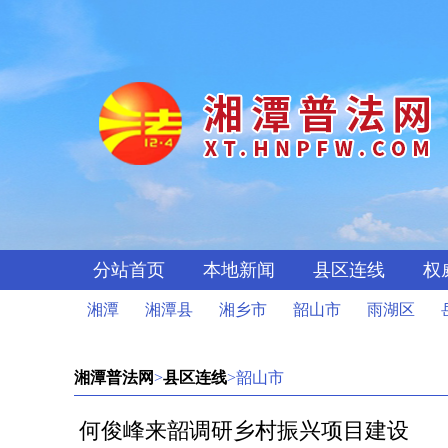
分站首页
本地新闻
县区连线
权
湘潭
湘潭县
湘乡市
韶山市
雨湖区
湘潭普法网
>
县区连线
>韶山市
何俊峰来韶调研乡村振兴项目建设